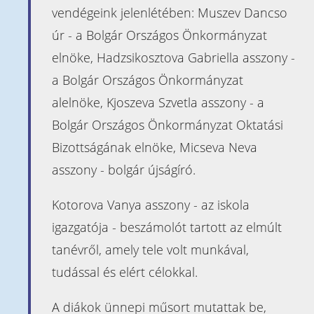
Naptár
vendégeink jelenlétében: Muszev Dancso
Heti órarend
úr - a Bolgár Országos Önkormányzat
Kapcsolat
elnöke, Hadzsikosztova Gabriella asszony -
a Bolgár Országos Önkormányzat
Óvoda
alelnöke, Kjoszeva Szvetla asszony - a
Bemutatkozás
Bolgár Országos Önkormányzat Oktatási
Beiratkozás
Bizottságának elnöke, Micseva Neva
Pedagógusaink
asszony - bolgár újságíró.
Információk
Kotorova Vanya asszony - az iskola
Beiratkozás az
igazgatója - beszámolót tartott az elmúlt
iskolába
tanévről, amely tele volt munkával,
Érettségi
tudással és elért célokkal.
vizsga
ECL
A diákok ünnepi műsort mutattak be,