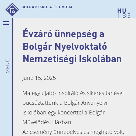
Bolgár Iskola és Óvoda
|
BG
menu
Évzáró ünnepség a
Rólunk
Hírek
Bolgár Nyelvoktató
Bemutatkozunk
Nemzetiségi Iskolában
Intézményi
menü
adatok
Iskolánk
June 15, 2025
története
Telephelyeink
Ma egy újabb inspiráló és sikeres tanévet
Pedagógusaink
búcsúztattunk a Bolgár Anyanyelvi
Szülői
Iskolában egy koncerttel a Bolgár
munkaközösség
Művelődési Házban.
Dokumentumok
Az esemény ünnepélyes és megható volt,