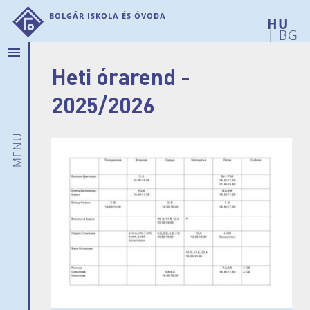
Bolgár Iskola és Óvoda
|
BG
menu
Heti órarend -
Rólunk
Hírek
2025/2026
Bemutatkozunk
Intézményi
menü
adatok
Iskolánk
története
Telephelyeink
Pedagógusaink
Szülői
munkaközösség
Dokumentumok