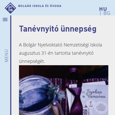
Bolgár Iskola és Óvoda
|
BG
menu
Tanévnyitó ünnepség
Rólunk
Hírek
Bemutatkozunk
A Bolgár Nyelvoktató Nemzetiségi Iskola
Intézményi
menü
augusztus 31-én tartotta tanévnyitó
adatok
ünnepségét.
Iskolánk
története
Telephelyeink
Pedagógusaink
Szülői
munkaközösség
Dokumentumok