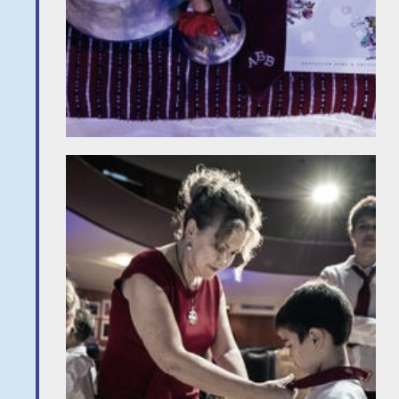
Naptár
Heti órarend
Kapcsolat
Óvoda
Bemutatkozás
Beiratkozás
Pedagógusaink
Információk
Beiratkozás az
iskolába
Érettségi
vizsga
ECL